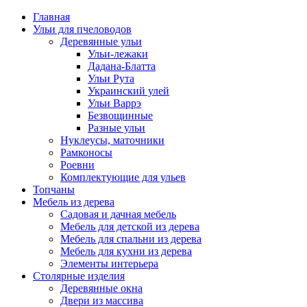
Главная
Ульи для пчеловодов
Деревянные ульи
Ульи-лежаки
Дадана-Блатта
Ульи Рута
Украинский улей
Ульи Варрэ
Безвощинные
Разные ульи
Нуклеусы, маточники
Рамконосы
Роевни
Комплектующие для ульев
Топчаны
Мебель из дерева
Садовая и дачная мебель
Мебель для детской из дерева
Мебель для спальни из дерева
Мебель для кухни из дерева
Элементы интерьера
Столярные изделия
Деревянные окна
Двери из массива