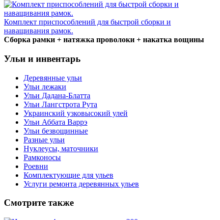
Комплект приспособлений для быстрой сборки и
наващивания рамок.
Сборка рамки + натяжка проволоки + накатка вощины
Ульи и инвентарь
Деревянные ульи
Ульи лежаки
Ульи Дадана-Блатта
Ульи Лангстрота Рута
Украинский узковысокий улей
Ульи Аббата Варрэ
Ульи безвощинные
Разные ульи
Нуклеусы, маточники
Рамконосы
Роевни
Комплектующие для ульев
Услуги ремонта деревянных ульев
Смотрите также