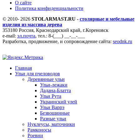
О сайте
Политика конфиденциальности
© 2010- 2026
STOLARMAST.RU -
столярные и мебельные
изделия из массива дерева
353180 Россия, Краснодарский край, г.Кореновск
e-mail:
эл.почта
, тел.: 8-(___) __-__-___
Разработка, продвижение, и сопровождение сайта:
seodnk.ru
Главная
Ульи для пчеловодов
Деревянные ульи
Ульи-лежаки
Дадана-Блатта
Ульи Рута
Украинский улей
Ульи Варрэ
Безвощинные
Разные ульи
Нуклеусы, маточники
Рамконосы
Роевни