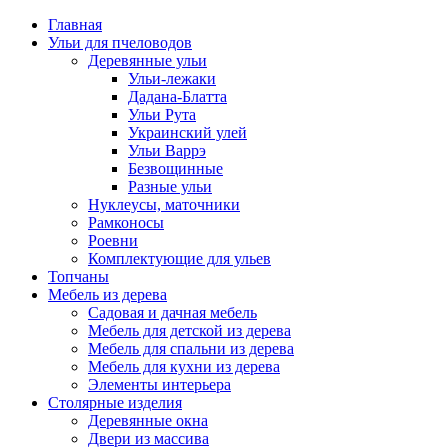
Главная
Ульи для пчеловодов
Деревянные ульи
Ульи-лежаки
Дадана-Блатта
Ульи Рута
Украинский улей
Ульи Варрэ
Безвощинные
Разные ульи
Нуклеусы, маточники
Рамконосы
Роевни
Комплектующие для ульев
Топчаны
Мебель из дерева
Садовая и дачная мебель
Мебель для детской из дерева
Мебель для спальни из дерева
Мебель для кухни из дерева
Элементы интерьера
Столярные изделия
Деревянные окна
Двери из массива