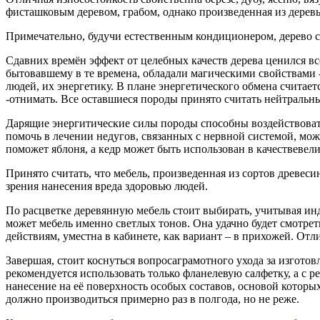
фисташковым деревом, грабом, однако произведенная из деревь
Примечательно, будучи естественным кондиционером, дерево 
Сдавних времён эффект от целебных качеств дерева ценился в
бытовавшему в те времена, обладали магическими свойствами -
людей, их энергетику. В плане энергетического обмена считается
-отнимать. Все оставшиеся породы принято считать нейтральн
Дарящие энергитические силы породы способны воздействовать
помочь в лечении недугов, связанных с нервной системой, мо
поможет яблоня, а кедр может быть использован в качествеве
Принято считать, что мебель, произведенная из сортов древес
зрения нанесения вреда здоровью людей.
По расцветке деревянную мебель стоит выбирать, учитывая инд
может мебель именно светлых тонов. Она удачно будет смотрет
действиям, уместна в кабинете, как вариант – в прихожей. От
Завершая, стоит коснуться вопросаграмотного ухода за изготов
рекомендуется использовать только фланелевую салфетку, а с
нанесение на её поверхность особых составов, основой котор
должно производиться примерно раз в полгода, но не реже.