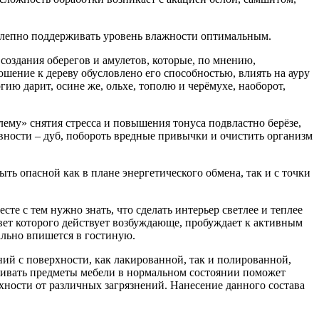
колепно поддерживать уровень влажности оптимальным.
создания оберегов и амулетов, которые, по мнению,
шение к дереву обусловлено его способностью, влиять на ауру
ргию дарит, осине же, ольхе, тополю и черёмухе, наоборот,
ему» снятия стресса и повышения тонуса подвластно берёзе,
вности – дуб, побороть вредные привычки и очистить организм
ть опасной как в плане энергетического обмена, так и с точки
е с тем нужно знать, что сделать интерьер светлее и теплее
цвет которого действует возбуждающе, пробуждает к активным
ально впишется в гостиную.
ний с поверхности, как лакированной, так и полированной,
рживать предметы мебели в нормальном состоянии поможет
хности от различных загрязнений. Нанесение данного состава