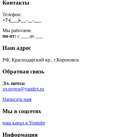
Контакты
Телефон:
+7-(___)-__-__-___
Мы работаем:
пн-пт:
c ___ до ___
Наш адрес
РФ, Краснодарский кр., г.Кореновск
Обратная связь
Эл. почта:
эл.почта@yandex.ru
Написать нам
Мы в соцсетях
наш канал в Youtube
Информация