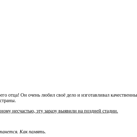
его отца! Он очень любил своё дело и изготавливал качественны
 страны.
ному несчастью, эту заразу выявили на поздней стадии.
танется. Как память.