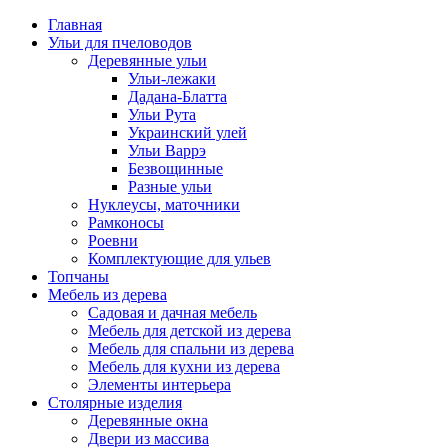
Главная
Ульи для пчеловодов
Деревянные ульи
Ульи-лежаки
Дадана-Блатта
Ульи Рута
Украинский улей
Ульи Варрэ
Безвощинные
Разные ульи
Нуклеусы, маточники
Рамконосы
Роевни
Комплектующие для ульев
Топчаны
Мебель из дерева
Садовая и дачная мебель
Мебель для детской из дерева
Мебель для спальни из дерева
Мебель для кухни из дерева
Элементы интерьера
Столярные изделия
Деревянные окна
Двери из массива