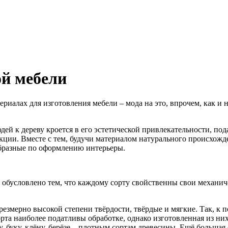
ой мебели
риалах для изготовления мебели – мода на это, впрочем, как и н
ей к дереву кроется в его эстетической привлекательности, под
укции. Вместе с тем, будучи материалом натурального происхож
образные по оформлению интерьеры.
обусловлено тем, что каждому сорту свойственны свои механичес
змерно высокой степени твёрдости, твёрдые и мягкие. Так, к по
сорта наиболее податливы обработке, однако изготовленная из них
зу, буку, клёну, берёзе – плотным сортам древесины. Ещё больша