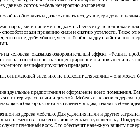
ев данных сортов мебель невероятно долговечна.
способно обновлять и даже очищать воздух внутри дома и вели
семи народами и нашими предками. Древесину использовали для 
 способствовали приданию силы и снятию усталости. Такое отно
, что сосне, дубу, яблоне, ясеню, берёзе, кедру свойственно эне
ыми.
 на человека, оказывая оздоровительный эффект. «Решить пробл
жет сосна, способствовать концентрированию и повышению акти
ликолепного дезинфицирующего препарата.
ины, отнимающей энергию, не подходит для жилищ – она может бы
ивидуальные предпочтения и оформление всего помещения. Вмест
ься в интерьере спальни и детской. Мебель из красного дерева, 
личающаяся благородством и стильным видом, тёмная мебель иде
ленной из дерева мебелью. Для удаления пыли и других загрязне
 резных элементов – пылесос либо очень мягкую щеточку. Подде
ых служит пчелиный воск. Это обеспечит надёжную защиту повер