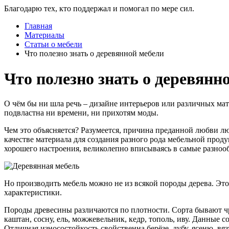
Благодарю тех, кто поддержал и помогал по мере сил.
Главная
Материалы
Статьи о мебели
Что полезно знать о деревянной мебели
Что полезно знать о деревянн
О чём бы ни шла речь – дизайне интерьеров или различных мате
подвластна ни времени, ни прихотям моды.
Чем это объясняется? Разумеется, причина преданной любви люд
качестве материала для создания разного рода мебельной прод
хорошего настроения, великолепно вписываясь в самые разно
Но производить мебель можно не из всякой породы дерева. Это 
характеристики.
Породы древесины различаются по плотности. Сорта бывают чре
каштан, сосну, ель, можжевельник, кедр, тополь, иву. Данные 
Отличная износостойкость свойственна берёзе, дубу, ясеню, вя