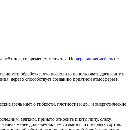
а всё иное, со временем меняется. Но
деревянная мебель
не
атливости обработке, что позволило использовать древесину в
дения, дерево способствует созданию приятной атмосферы и
кие (речь идёт о гибкости, плотности и др.) и энергетические
следним, мягким, принято относить пихту, липу, ольху,
 мебель менее долговечна, чем созданная из твёрдых сортов.
я сложность обработки возникает с акацией белой, самшитом,