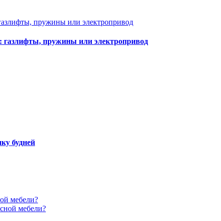
: газлифты, пружины или электропривод
ику будней
ной мебели?