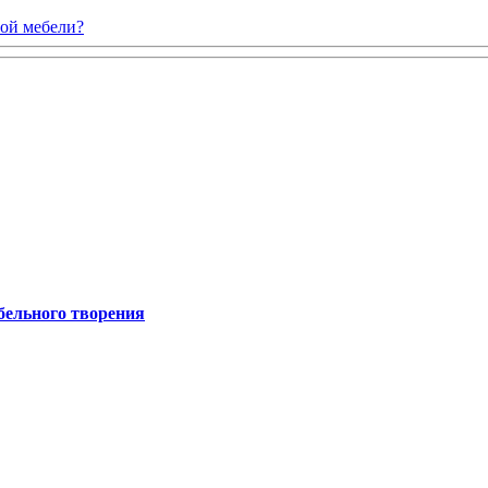
ной мебели?
бельного творения