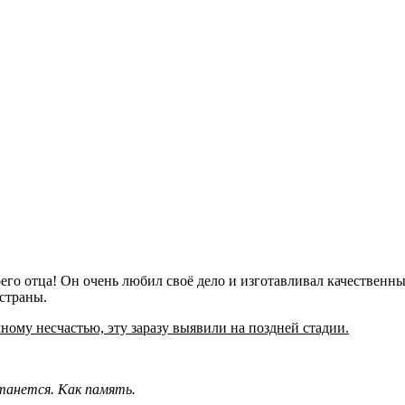
его отца! Он очень любил своё дело и изготавливал качественны
 страны.
ному несчастью, эту заразу выявили на поздней стадии.
танется. Как память.