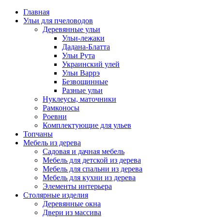
Главная
Ульи для пчеловодов
Деревянные ульи
Ульи-лежаки
Дадана-Блатта
Ульи Рута
Украинский улей
Ульи Варрэ
Безвощинные
Разные ульи
Нуклеусы, маточники
Рамконосы
Роевни
Комплектующие для ульев
Топчаны
Мебель из дерева
Садовая и дачная мебель
Мебель для детской из дерева
Мебель для спальни из дерева
Мебель для кухни из дерева
Элементы интерьера
Столярные изделия
Деревянные окна
Двери из массива