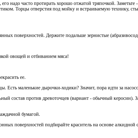
й, его надо часто протирать хорошо отжатой тряпочкой. Заметьте
тиком. Торцы отверстия под мойку и встраиваемую технику, ст
вянных поверхностей. Держите подальше зернистые (абразивосо
езкой овощей и отбиванием мяса!
екрасить ее.
цы. Есть маленькие дырочки-ходики? Значит, пора идти за насо
ный состав против древоточцев (вариант - обычный керосин). З
наждачной бумагой.
ухонных поверхностей подбирайте краситель на основе алкидной 