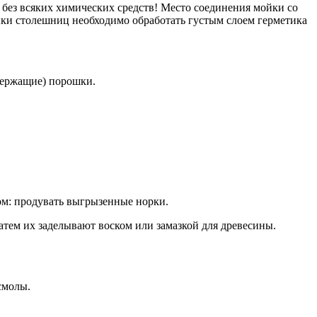
 - без всяких химических средств! Место соединения мойки со
ыки столешниц необходимо обработать густым слоем герметика
держащие) порошки.
сом: продувать выгрызенные норки.
атем их заделывают воском или замазкой для древесины.
смолы.