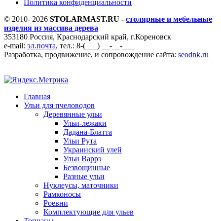
Политика конфиденциальности
© 2010- 2026
STOLARMAST.RU -
столярные и мебельные
изделия из массива дерева
353180 Россия, Краснодарский край, г.Кореновск
e-mail:
эл.почта
, тел.: 8-(___) __-__-___
Разработка, продвижение, и сопровождение сайта:
seodnk.ru
Главная
Ульи для пчеловодов
Деревянные ульи
Ульи-лежаки
Дадана-Блатта
Ульи Рута
Украинский улей
Ульи Варрэ
Безвощинные
Разные ульи
Нуклеусы, маточники
Рамконосы
Роевни
Комплектующие для ульев
Топчаны