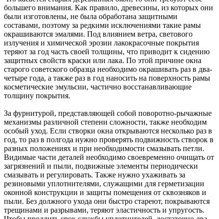
большего внимания. Как правило, древесины, из которых они
были изготовлены, не была обработана защитными
составами, поэтому за редкими исключениями такие рамы
окрашиваются эмалями. Под влиянием ветра, светового
излучения и химической эрозии лакокрасочные покрытия
теряют за год часть своей толщины, что приводит к сидению
защитных свойств краски или лака. По этой причине окна
старого советского образца необходимо окрашивать раз в два-
четыре года, а также раз в год наносить на поверхность рамы
косметические эмульсии, частично восстанавливающие
толщину покрытия.
За фурнитурой, представляющей собой поворотно-рычажные
механизмы различной степени сложности, также необходим
особый уход. Если створки окна открываются несколько раз в
год, то раз в полгода нужно проверять подвижность створок в
разных положениях и при необходимости смазывать петли.
Видимые части деталей необходимо своевременно очищать от
загрязнений и пыли, подвижные элементы периодически
смазывать и регулировать. Также нужно ухаживать за
резиновыми уплотнителями, служащими для герметизации
оконной конструкции и защиты помещения от сквозняков и
пыли. Без должного ухода они быстро стареют, покрываются
трещинами и разрывами, теряют эластичность и упругость.
Чтобы продлить срок службы уплотнителей, достаточно два