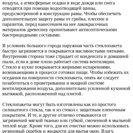
воздуха, а атмосферные осадки в виде дождя или снега
отводятся при помощи водоотводящей шины,
предусмотренной в конструкции рамы. Чтобы обеспечить
дополнительную защиту рамы от грибка, плесени и
паразитов, перед нанесением на нее лакокрасочных
материалов древесину пропитывают антисептическими
бактерицидными составами.
В условиях большого города наружная часть стеклопакета
быстро загрязняется и покрывается маслянистыми пятнами.
Внутренняя сторона тоже страдает от конденсата и домашней
пыли, если в доме плохо работает система вентиляции.
Стекло в кухне покрывается жирными испарениями,
возникающими в процессе готовки пищи. Чтобы избежать их
оседания на поверхности стеклопакета, опять же следует
позаботиться о проветривании и мощной системе
вентилирования воздуха, дополнительно усиленной кухонной
вытяжкой, расположенной над плитой.
Стеклопакеты могут быть изготовлены как из простого
силикатного стекла, так и из стекол с защитным пленочным
покрытием. И те, и другие отлично отмываются от
загрязнений мягкой тканью или губкой, смоченной в мыльной
теплой воде. Кроме того, для их очистки можно использовать
резиновый скребок и жидкости для мытья окон. Влагу,