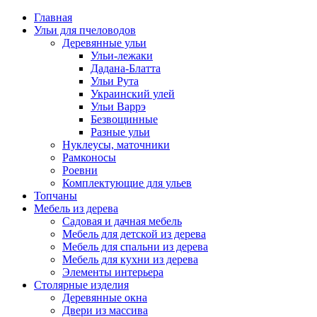
Главная
Ульи для пчеловодов
Деревянные ульи
Ульи-лежаки
Дадана-Блатта
Ульи Рута
Украинский улей
Ульи Варрэ
Безвощинные
Разные ульи
Нуклеусы, маточники
Рамконосы
Роевни
Комплектующие для ульев
Топчаны
Мебель из дерева
Садовая и дачная мебель
Мебель для детской из дерева
Мебель для спальни из дерева
Мебель для кухни из дерева
Элементы интерьера
Столярные изделия
Деревянные окна
Двери из массива