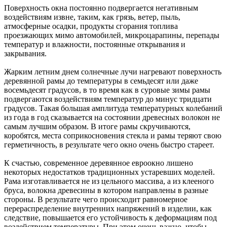
Поверхность окна постоянно подвергается негативным
воздействиям извне, таким, как грязь, ветер, пыль,
атмосферные осадки, продукты сгорания топлива
проезжающих мимо автомобилей, микроцарапины, перепады
температур и влажности, постоянные открывания и
закрывания.
Жарким летним днем солнечные лучи нагревают поверхность
деревянной рамы до температуры в семьдесят или даже
восемьдесят градусов, в то время как в суровые зимы рамы
подвергаются воздействиям температур до минус тридцати
градусов. Такая большая амплитуда температурных колебаний
из года в год сказывается на состоянии древесных волокон не
самым лучшим образом. В итоге рамы скручиваются,
коробятся, места соприкосновения стекла и рамы теряют свою
герметичность, в результате чего окно очень быстро стареет.
К счастью, современное деревянное евроокно лишено
некоторых недостатков традиционных устаревших моделей.
Рама изготавливается не из цельного массива, а из клееного
бруса, волокна древесины в котором направлены в разные
стороны. В результате чего происходит равномерное
перераспределение внутренних напряжений в изделии, как
следствие, повышается его устойчивость к деформациям под
воздействием температуры. При этом очень важно, чтобы