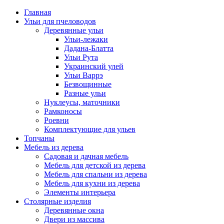
Главная
Ульи для пчеловодов
Деревянные ульи
Ульи-лежаки
Дадана-Блатта
Ульи Рута
Украинский улей
Ульи Варрэ
Безвощинные
Разные ульи
Нуклеусы, маточники
Рамконосы
Роевни
Комплектующие для ульев
Топчаны
Мебель из дерева
Садовая и дачная мебель
Мебель для детской из дерева
Мебель для спальни из дерева
Мебель для кухни из дерева
Элементы интерьера
Столярные изделия
Деревянные окна
Двери из массива