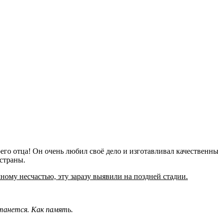
его отца! Он очень любил своё дело и изготавливал качественны
 страны.
ному несчастью, эту заразу выявили на поздней стадии.
танется. Как память.