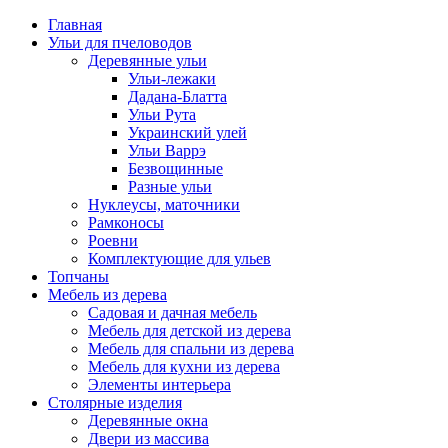
Главная
Ульи для пчеловодов
Деревянные ульи
Ульи-лежаки
Дадана-Блатта
Ульи Рута
Украинский улей
Ульи Варрэ
Безвощинные
Разные ульи
Нуклеусы, маточники
Рамконосы
Роевни
Комплектующие для ульев
Топчаны
Мебель из дерева
Садовая и дачная мебель
Мебель для детской из дерева
Мебель для спальни из дерева
Мебель для кухни из дерева
Элементы интерьера
Столярные изделия
Деревянные окна
Двери из массива